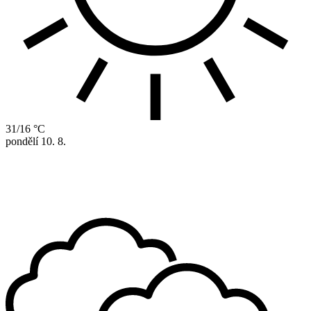
31/16 °C
pondělí
10. 8.