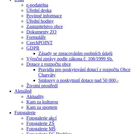
e-podatelna
Úřední deska
Povinné informace
Úřední hodiny
Zastupitelstvo obce
Dokumenty ZO
Formuláře
CzechPOINT
GDPR
Zásady se zpracováním osobních údajů
Výroční zprávy podle zákona č. 106⁄1999 Sb.
Dotace z rozpočtu obce
Pravidla pro poskytování dotací z rozpočtu Obce
Charváty
Smlouvy o poskytnutí dotace nad 50 000,-
Životní prostředí
Aktuálně
Aktuality
Kam za kulturou
Kam za sportem
Fotogalerie
Fotogalerie akcí
Fotogalerie ZŠ
Fotogalerie MŠ