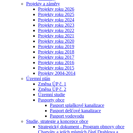
Projekty a záměry
Projekty roku 2026
Projekty roku 2025
Projekty roku 2024
Projekty roku 2023
Projekty roku 2022
Projekty roku 2021
Projekty roku 2020
Projekty roku 2019
Projekty roku 2018
Projekty roku 2017
Projekty roku 2016
Projekty roku 2015
Projekty 2004-2014
Územní plán
Změna ÚP č. 1
Změna ÚP č. 2
Územní studie
Pasporty obce
Pasport splaškové kanalizace
Pasport dešťové kanalizace
Pasport vodovodu
Studie, strategie a koncepce obce
Strategický dokument - Program obnovy obce
Charváty a jejích místních částí Drahlova a