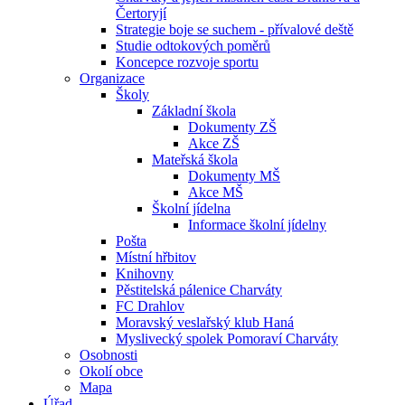
Čertoryjí
Strategie boje se suchem - přívalové deště
Studie odtokových poměrů
Koncepce rozvoje sportu
Organizace
Školy
Základní škola
Dokumenty ZŠ
Akce ZŠ
Mateřská škola
Dokumenty MŠ
Akce MŠ
Školní jídelna
Informace školní jídelny
Pošta
Místní hřbitov
Knihovny
Pěstitelská pálenice Charváty
FC Drahlov
Moravský veslařský klub Haná
Myslivecký spolek Pomoraví Charváty
Osobnosti
Okolí obce
Mapa
Úřad