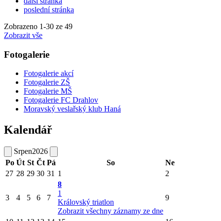
další stránka
poslední stránka
Zobrazeno
1
-
30
ze 49
Zobrazit vše
Fotogalerie
Fotogalerie akcí
Fotogalerie ZŠ
Fotogalerie MŠ
Fotogalerie FC Drahlov
Moravský veslařský klub Haná
Kalendář
Srpen
2026
Po
Út
St
Čt
Pá
So
Ne
27
28
29
30
31
1
2
8
1
3
4
5
6
7
9
Královský triatlon
Zobrazit všechny záznamy ze dne