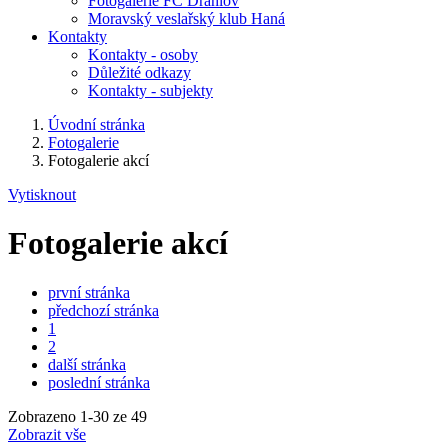
Fotogalerie FC Drahlov
Moravský veslařský klub Haná
Kontakty
Kontakty - osoby
Důležité odkazy
Kontakty - subjekty
Úvodní stránka
Fotogalerie
Fotogalerie akcí
Vytisknout
Fotogalerie akcí
první stránka
předchozí stránka
1
2
další stránka
poslední stránka
Zobrazeno
1
-
30
ze 49
Zobrazit vše