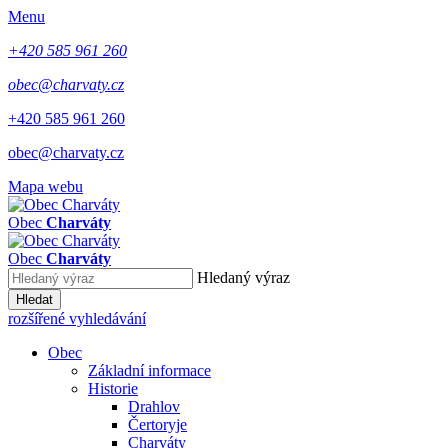
Menu
+420 585 961 260
obec@charvaty.cz
+420 585 961 260
obec@charvaty.cz
Mapa webu
Obec
Charváty
Obec
Charváty
Hledaný výraz
Hledat
rozšířené vyhledávání
Obec
Základní informace
Historie
Drahlov
Čertoryje
Charváty