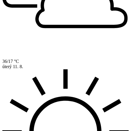
36/17 °C
úterý
11. 8.