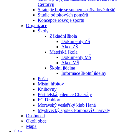
Čertoryjí
Strategie boje se suchem - přívalové deště
Studie odtokových poměrů
Koncepce rozvoje sportu
Organizace
Školy
Základní škola
Dokumenty ZŠ
Akce ZŠ
Mateřská škola
Dokumenty MŠ
Akce MŠ
Školní jídelna
Informace školní jídelny
Pošta
Místní hřbitov
Knihovny
Pěstitelská pálenice Charváty
FC Drahlov
Moravský veslařský klub Haná
Myslivecký spolek Pomoraví Charváty
Osobnosti
Okolí obce
Mapa
Úřad