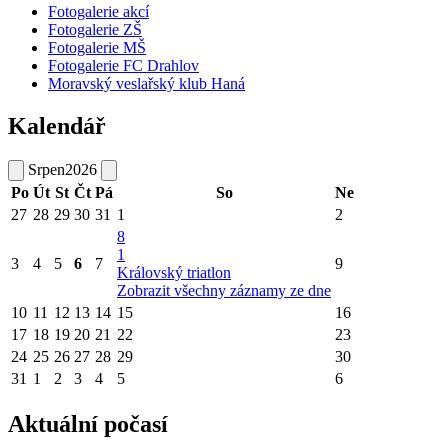
Fotogalerie akcí
Fotogalerie ZŠ
Fotogalerie MŠ
Fotogalerie FC Drahlov
Moravský veslařský klub Haná
Kalendář
Srpen
2026
Po
Út
St
Čt
Pá
So
Ne
27
28
29
30
31
1
2
8
1
3
4
5
6
7
9
Královský triatlon
Zobrazit všechny záznamy ze dne
10
11
12
13
14
15
16
17
18
19
20
21
22
23
24
25
26
27
28
29
30
31
1
2
3
4
5
6
Aktuální počasí