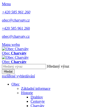
Menu
+420 585 961 260
obec@charvaty.cz
+420 585 961 260
obec@charvaty.cz
Mapa webu
Obec
Charváty
Obec
Charváty
Hledaný výraz
Hledat
rozšířené vyhledávání
Obec
Základní informace
Historie
Drahlov
Čertoryje
Charváty