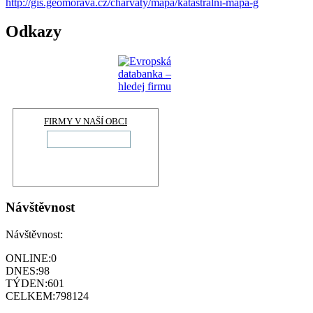
http://gis.geomorava.cz/charvaty/mapa/katastralni-mapa-g
Odkazy
FIRMY V NAŠÍ OBCI
Návštěvnost
Návštěvnost:
ONLINE:
0
DNES:
98
TÝDEN:
601
CELKEM:
798124