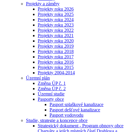
Projekty a záměry
Projekty roku 2026
Projekty roku 2025
Projekty roku 2024
Projekty roku 2023
Projekty roku 2022
Projekty roku 2021
Projekty roku 2020
Projekty roku 2019
Projekty roku 2018
Projekty roku 2017
Projekty roku 2016
Projekty roku 2015
Projekty 2004-2014
Územní plán
Změna ÚP č. 1
Změna ÚP č. 2
Územní studie
Pasporty obce
Pasport splaškové kanalizace
Pasport dešťové kanalizace
Pasport vodovodu
Studie, strategie a koncepce obce
Strategický dokument - Program obnovy obce
Charváty a jejích místních částí Drahlova a