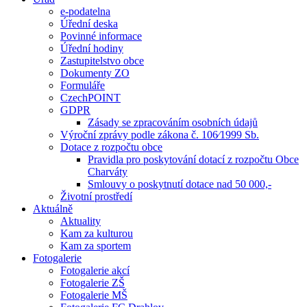
e-podatelna
Úřední deska
Povinné informace
Úřední hodiny
Zastupitelstvo obce
Dokumenty ZO
Formuláře
CzechPOINT
GDPR
Zásady se zpracováním osobních údajů
Výroční zprávy podle zákona č. 106⁄1999 Sb.
Dotace z rozpočtu obce
Pravidla pro poskytování dotací z rozpočtu Obce
Charváty
Smlouvy o poskytnutí dotace nad 50 000,-
Životní prostředí
Aktuálně
Aktuality
Kam za kulturou
Kam za sportem
Fotogalerie
Fotogalerie akcí
Fotogalerie ZŠ
Fotogalerie MŠ