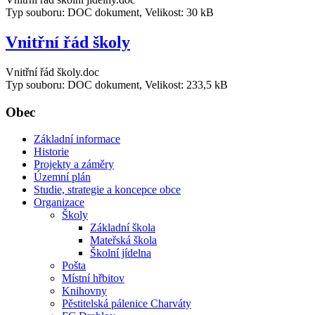
Typ souboru: DOC dokument, Velikost: 30 kB
Vnitřní řád školy
Vnitřní řád školy.doc
Typ souboru: DOC dokument, Velikost: 233,5 kB
Obec
Základní informace
Historie
Projekty a záměry
Územní plán
Studie, strategie a koncepce obce
Organizace
Školy
Základní škola
Mateřská škola
Školní jídelna
Pošta
Místní hřbitov
Knihovny
Pěstitelská pálenice Charváty