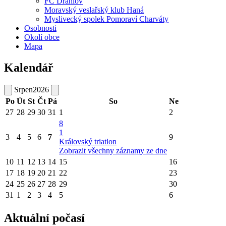
FC Drahlov
Moravský veslařský klub Haná
Myslivecký spolek Pomoraví Charváty
Osobnosti
Okolí obce
Mapa
Kalendář
Srpen
2026
Po
Út
St
Čt
Pá
So
Ne
27
28
29
30
31
1
2
8
1
3
4
5
6
7
9
Královský triatlon
Zobrazit všechny záznamy ze dne
10
11
12
13
14
15
16
17
18
19
20
21
22
23
24
25
26
27
28
29
30
31
1
2
3
4
5
6
Aktuální počasí