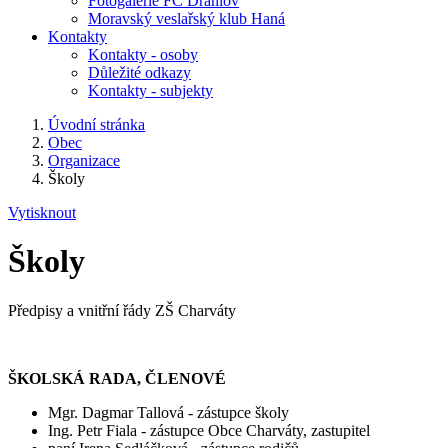
Fotogalerie FC Drahlov
Moravský veslařský klub Haná
Kontakty
Kontakty - osoby
Důležité odkazy
Kontakty - subjekty
Úvodní stránka
Obec
Organizace
Školy
Vytisknout
Školy
Předpisy a vnitřní řády ZŠ Charváty
ŠKOLSKÁ RADA, ČLENOVÉ
Mgr. Dagmar Tallová - zástupce školy
Ing. Petr Fiala - zástupce Obce Charváty, zastupitel