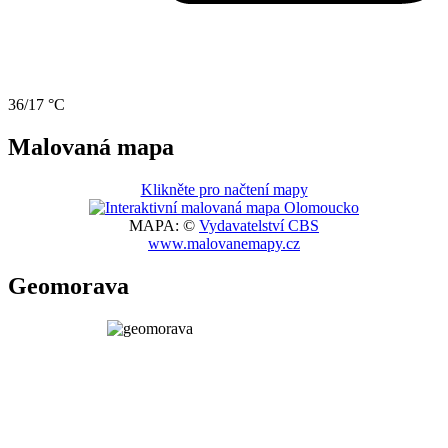
36/17 °C
Malovaná mapa
Klikněte pro načtení mapy
MAPA: ©
Vydavatelství CBS
www.malovanemapy.cz
Geomorava