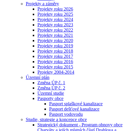
Projekty a záměry
Projekty roku 2026
Projekty roku 2025
Projekty roku 2024
Projekty roku 2023
Projekty roku 2022
Projekty roku 2021
Projekty roku 2020
Projekty roku 2019
Projekty roku 2018
Projekty roku 2017
Projekty roku 2016
Projekty roku 2015
Projekty 2004-2014
Územní plán
Změna ÚP č. 1
Změna ÚP č. 2
Územní studie
Pasporty obce
Pasport splaškové kanalizace
Pasport dešťové kanalizace
Pasport vodovodu
Studie, strategie a koncepce obce
Strategický dokument - Program obnovy obce
Charváty a jejích místních částí Drahlova a