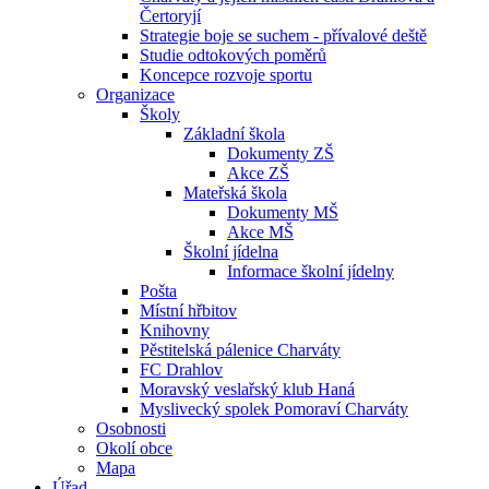
Čertoryjí
Strategie boje se suchem - přívalové deště
Studie odtokových poměrů
Koncepce rozvoje sportu
Organizace
Školy
Základní škola
Dokumenty ZŠ
Akce ZŠ
Mateřská škola
Dokumenty MŠ
Akce MŠ
Školní jídelna
Informace školní jídelny
Pošta
Místní hřbitov
Knihovny
Pěstitelská pálenice Charváty
FC Drahlov
Moravský veslařský klub Haná
Myslivecký spolek Pomoraví Charváty
Osobnosti
Okolí obce
Mapa
Úřad