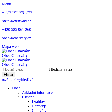
Menu
+420 585 961 260
obec@charvaty.cz
+420 585 961 260
obec@charvaty.cz
Mapa webu
Obec
Charváty
Obec
Charváty
Hledaný výraz
Hledat
rozšířené vyhledávání
Obec
Základní informace
Historie
Drahlov
Čertoryje
Charváty