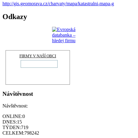
http://gis.geomorava.cz/charvaty/mapa/katastralni-mapa-g
Odkazy
FIRMY V NAŠÍ OBCI
Návštěvnost
Návštěvnost:
ONLINE:
0
DNES:
15
TÝDEN:
719
CELKEM:
798242