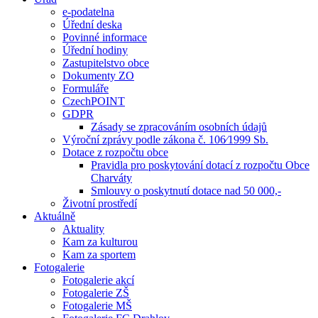
e-podatelna
Úřední deska
Povinné informace
Úřední hodiny
Zastupitelstvo obce
Dokumenty ZO
Formuláře
CzechPOINT
GDPR
Zásady se zpracováním osobních údajů
Výroční zprávy podle zákona č. 106⁄1999 Sb.
Dotace z rozpočtu obce
Pravidla pro poskytování dotací z rozpočtu Obce
Charváty
Smlouvy o poskytnutí dotace nad 50 000,-
Životní prostředí
Aktuálně
Aktuality
Kam za kulturou
Kam za sportem
Fotogalerie
Fotogalerie akcí
Fotogalerie ZŠ
Fotogalerie MŠ