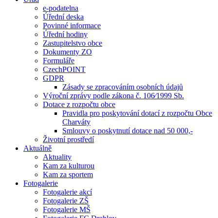
e-podatelna
Úřední deska
Povinné informace
Úřední hodiny
Zastupitelstvo obce
Dokumenty ZO
Formuláře
CzechPOINT
GDPR
Zásady se zpracováním osobních údajů
Výroční zprávy podle zákona č. 106⁄1999 Sb.
Dotace z rozpočtu obce
Pravidla pro poskytování dotací z rozpočtu Obce
Charváty
Smlouvy o poskytnutí dotace nad 50 000,-
Životní prostředí
Aktuálně
Aktuality
Kam za kulturou
Kam za sportem
Fotogalerie
Fotogalerie akcí
Fotogalerie ZŠ
Fotogalerie MŠ