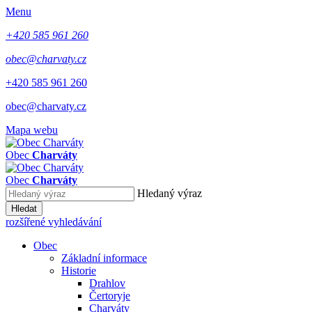
Menu
+420 585 961 260
obec@charvaty.cz
+420 585 961 260
obec@charvaty.cz
Mapa webu
Obec
Charváty
Obec
Charváty
Hledaný výraz
Hledat
rozšířené vyhledávání
Obec
Základní informace
Historie
Drahlov
Čertoryje
Charváty