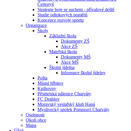
Čertoryjí
Strategie boje se suchem - přívalové deště
Studie odtokových poměrů
Koncepce rozvoje sportu
Organizace
Školy
Základní škola
Dokumenty ZŠ
Akce ZŠ
Mateřská škola
Dokumenty MŠ
Akce MŠ
Školní jídelna
Informace školní jídelny
Pošta
Místní hřbitov
Knihovny
Pěstitelská pálenice Charváty
FC Drahlov
Moravský veslařský klub Haná
Myslivecký spolek Pomoraví Charváty
Osobnosti
Okolí obce
Mapa
Úřad