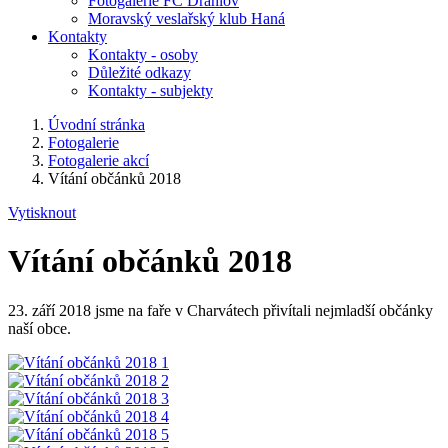
Fotogalerie FC Drahlov
Moravský veslařský klub Haná
Kontakty
Kontakty - osoby
Důležité odkazy
Kontakty - subjekty
Úvodní stránka
Fotogalerie
Fotogalerie akcí
Vítání občánků 2018
Vytisknout
Vítání občánků 2018
23. září 2018 jsme na faře v Charvátech přivítali nejmladší občánky
naší obce.