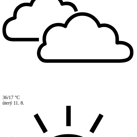
36/17 °C
úterý
11. 8.