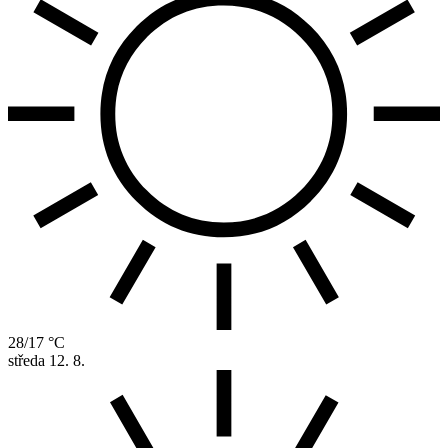
28/17 °C
středa
12. 8.