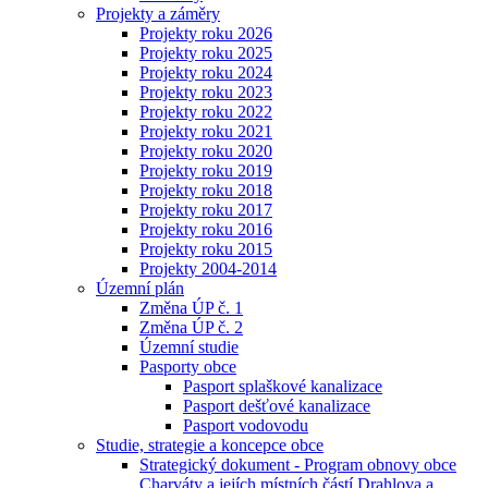
Projekty a záměry
Projekty roku 2026
Projekty roku 2025
Projekty roku 2024
Projekty roku 2023
Projekty roku 2022
Projekty roku 2021
Projekty roku 2020
Projekty roku 2019
Projekty roku 2018
Projekty roku 2017
Projekty roku 2016
Projekty roku 2015
Projekty 2004-2014
Územní plán
Změna ÚP č. 1
Změna ÚP č. 2
Územní studie
Pasporty obce
Pasport splaškové kanalizace
Pasport dešťové kanalizace
Pasport vodovodu
Studie, strategie a koncepce obce
Strategický dokument - Program obnovy obce
Charváty a jejích místních částí Drahlova a