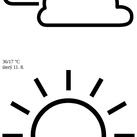
36/17 °C
úterý
11. 8.