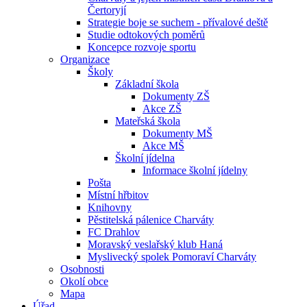
Čertoryjí
Strategie boje se suchem - přívalové deště
Studie odtokových poměrů
Koncepce rozvoje sportu
Organizace
Školy
Základní škola
Dokumenty ZŠ
Akce ZŠ
Mateřská škola
Dokumenty MŠ
Akce MŠ
Školní jídelna
Informace školní jídelny
Pošta
Místní hřbitov
Knihovny
Pěstitelská pálenice Charváty
FC Drahlov
Moravský veslařský klub Haná
Myslivecký spolek Pomoraví Charváty
Osobnosti
Okolí obce
Mapa
Úřad