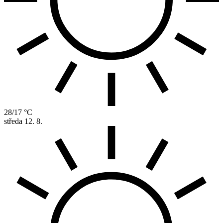
28/17 °C
středa
12. 8.