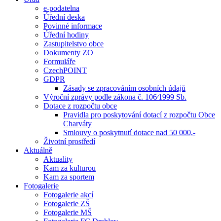
e-podatelna
Úřední deska
Povinné informace
Úřední hodiny
Zastupitelstvo obce
Dokumenty ZO
Formuláře
CzechPOINT
GDPR
Zásady se zpracováním osobních údajů
Výroční zprávy podle zákona č. 106⁄1999 Sb.
Dotace z rozpočtu obce
Pravidla pro poskytování dotací z rozpočtu Obce
Charváty
Smlouvy o poskytnutí dotace nad 50 000,-
Životní prostředí
Aktuálně
Aktuality
Kam za kulturou
Kam za sportem
Fotogalerie
Fotogalerie akcí
Fotogalerie ZŠ
Fotogalerie MŠ