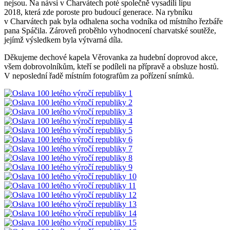
nejsou. Na návsi v Charvátech poté společně vysadili lípu
2018, která zde poroste pro budoucí generace. Na rybníku
v Charvátech pak byla odhalena socha vodníka od místního řezbáře
pana Spáčila. Zároveň proběhlo vyhodnocení charvatské soutěže,
jejímž výsledkem byla výtvarná díla.
Děkujeme dechové kapela Věrovanka za hudební doprovod akce,
všem dobrovolníkům, kteří se podíleli na přípravě a obsluze hostů.
V neposlední řadě místním fotografům za pořízení snímků.