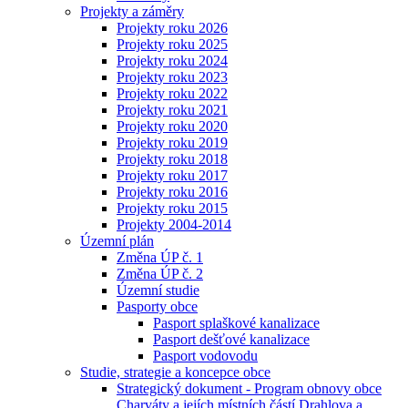
Projekty a záměry
Projekty roku 2026
Projekty roku 2025
Projekty roku 2024
Projekty roku 2023
Projekty roku 2022
Projekty roku 2021
Projekty roku 2020
Projekty roku 2019
Projekty roku 2018
Projekty roku 2017
Projekty roku 2016
Projekty roku 2015
Projekty 2004-2014
Územní plán
Změna ÚP č. 1
Změna ÚP č. 2
Územní studie
Pasporty obce
Pasport splaškové kanalizace
Pasport dešťové kanalizace
Pasport vodovodu
Studie, strategie a koncepce obce
Strategický dokument - Program obnovy obce
Charváty a jejích místních částí Drahlova a