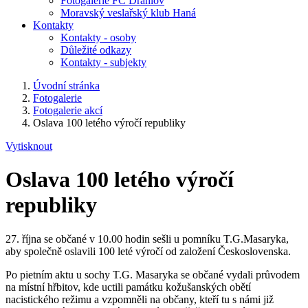
Fotogalerie FC Drahlov
Moravský veslařský klub Haná
Kontakty
Kontakty - osoby
Důležité odkazy
Kontakty - subjekty
Úvodní stránka
Fotogalerie
Fotogalerie akcí
Oslava 100 letého výročí republiky
Vytisknout
Oslava 100 letého výročí
republiky
27. října se občané v 10.00 hodin sešli u pomníku T.G.Masaryka,
aby společně oslavili 100 leté výročí od založení Československa.
Po pietním aktu u sochy T.G. Masaryka se občané vydali průvodem
na místní hřbitov, kde uctili památku kožušanských obětí
nacistického režimu a vzpomněli na občany, kteří tu s námi již