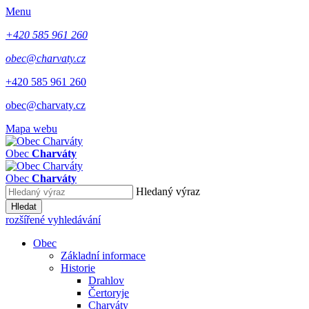
Menu
+420 585 961 260
obec@charvaty.cz
+420 585 961 260
obec@charvaty.cz
Mapa webu
Obec
Charváty
Obec
Charváty
Hledaný výraz
Hledat
rozšířené vyhledávání
Obec
Základní informace
Historie
Drahlov
Čertoryje
Charváty