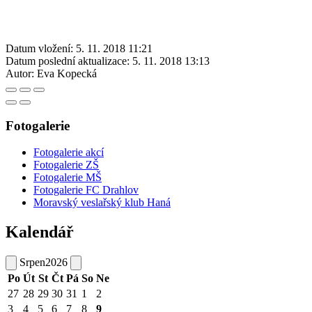
Datum vložení:
5. 11. 2018 11:21
Datum poslední aktualizace:
5. 11. 2018 13:13
Autor:
Eva Kopecká
Fotogalerie
Fotogalerie akcí
Fotogalerie ZŠ
Fotogalerie MŠ
Fotogalerie FC Drahlov
Moravský veslařský klub Haná
Kalendář
Srpen
2026
Po
Út
St
Čt
Pá
So
Ne
27
28
29
30
31
1
2
3
4
5
6
7
8
9